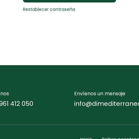
Restablecer contraseña
enos
Envíenos un mensaje
961 412 050
info@dimediterrane