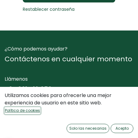
Restablecer contraseña
¿Cómo podemos ayudar?
Contáctenos en cualquier momento
Llámenos
+34 961 412 050
Utilizamos cookies para ofrecerle una mejor
experiencia de usuario en este sitio web.
Envíenos un mensaje
Política de cookies
info@dimediterraneo.es
Solo las necesarias
Acepto