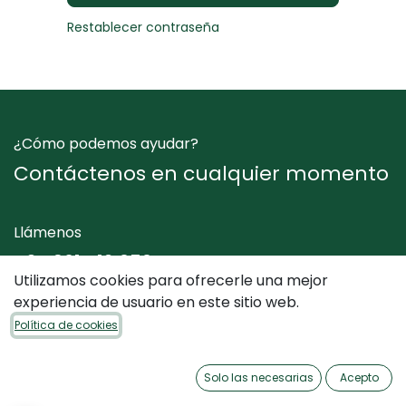
Restablecer contraseña
¿Cómo podemos ayudar?
Contáctenos en cualquier momento
Llámenos
+34 961 412 050
Utilizamos cookies para ofrecerle una mejor
experiencia de usuario en este sitio web.
Envíenos un mensaje
Política de cookies
info@dimediterraneo.es
Solo las necesarias
Acepto