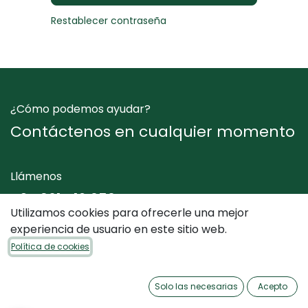
Restablecer contraseña
¿Cómo podemos ayudar?
Contáctenos en cualquier momento
Llámenos
+34 961 412 050
Utilizamos cookies para ofrecerle una mejor
experiencia de usuario en este sitio web.
Envíenos un mensaje
Política de cookies
info@dimediterraneo.es
Solo las necesarias
Acepto