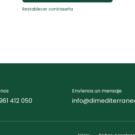
Restablecer contraseña
enos
Envíenos un mensaje
961 412 050
info@dimediterrane