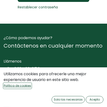
Restablecer contraseña
¿Cómo podemos ayudar?
Contáctenos en cualquier momento
Llámenos
+34 961 412 050
Utilizamos cookies para ofrecerle una mejor
experiencia de usuario en este sitio web.
Envíenos un mensaje
Política de cookies
info@dimediterraneo.es
Solo las necesarias
Acepto