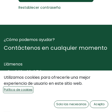
Restablecer contraseña
¿Cómo podemos ayudar?
Contáctenos en cualquier momento
Llámenos
+34 961 412 050
Utilizamos cookies para ofrecerle una mejor
experiencia de usuario en este sitio web.
Envíenos un mensaje
Política de cookies
info@dimediterraneo.es
Solo las necesarias
Acepto