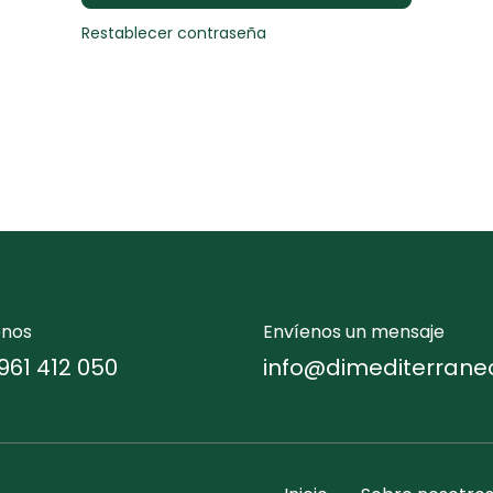
Restablecer contraseña
enos
Envíenos un mensaje
961 412 050
info@dimediterrane