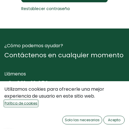
Restablecer contraseña
¿Cómo podemos ayudar?
Contáctenos en cualquier momento
Llámenos
+34 961 412 050
Utilizamos cookies para ofrecerle una mejor
experiencia de usuario en este sitio web.
Envíenos un mensaje
Política de cookies
info@dimediterraneo.es
Solo las necesarias
Acepto