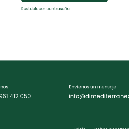
Restablecer contraseña
enos
Envíenos un mensaje
961 412 050
info@dimediterrane