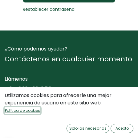
Restablecer contraseña
¿Cómo podemos ayudar?
Contáctenos en cualquier momento
Llámenos
+34 961 412 050
Utilizamos cookies para ofrecerle una mejor
experiencia de usuario en este sitio web.
Envíenos un mensaje
Política de cookies
info@dimediterraneo.es
Solo las necesarias
Acepto