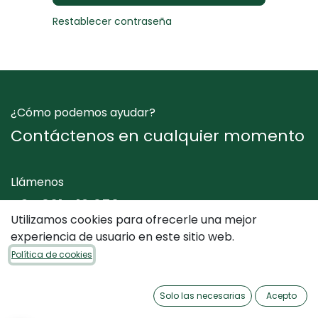
Restablecer contraseña
¿Cómo podemos ayudar?
Contáctenos en cualquier momento
Llámenos
+34 961 412 050
Utilizamos cookies para ofrecerle una mejor
experiencia de usuario en este sitio web.
Envíenos un mensaje
Política de cookies
info@dimediterraneo.es
Solo las necesarias
Acepto