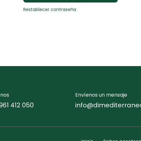
Restablecer contraseña
enos
Envíenos un mensaje
961 412 050
info@dimediterrane