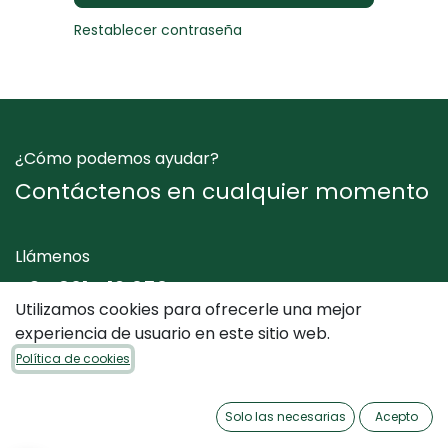
Restablecer contraseña
¿Cómo podemos ayudar?
Contáctenos en cualquier momento
Llámenos
+34 961 412 050
Utilizamos cookies para ofrecerle una mejor
experiencia de usuario en este sitio web.
Envíenos un mensaje
Política de cookies
info@dimediterraneo.es
Solo las necesarias
Acepto