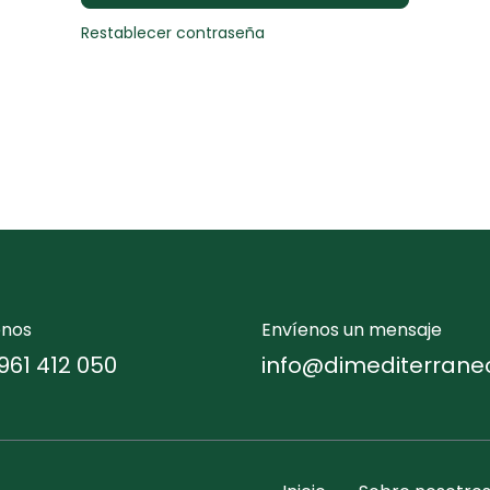
Restablecer contraseña
enos
Envíenos un mensaje
961 412 050
info@dimediterrane