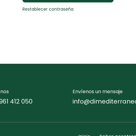
Restablecer contraseña
enos
Envíenos un mensaje
961 412 050
info@dimediterrane