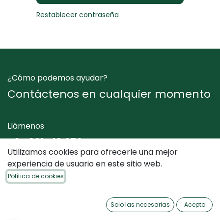
Restablecer contraseña
¿Cómo podemos ayudar?
Contáctenos en cualquier momento
Llámenos
+34 961 412 050
Utilizamos cookies para ofrecerle una mejor
experiencia de usuario en este sitio web.
Envíenos un mensaje
Política de cookies
info@dimediterraneo.es
Solo las necesarias
Acepto