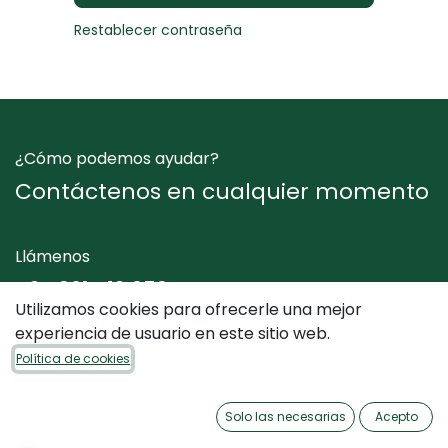
Restablecer contraseña
¿Cómo podemos ayudar?
Contáctenos en cualquier momento
Llámenos
+34 961 412 050
Utilizamos cookies para ofrecerle una mejor
experiencia de usuario en este sitio web.
Envíenos un mensaje
Política de cookies
info@dimediterraneo.es
Solo las necesarias
Acepto