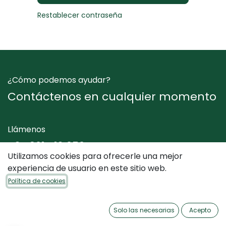
Restablecer contraseña
¿Cómo podemos ayudar?
Contáctenos en cualquier momento
Llámenos
+34 961 412 050
Utilizamos cookies para ofrecerle una mejor
experiencia de usuario en este sitio web.
Envíenos un mensaje
Política de cookies
info@dimediterraneo.es
Solo las necesarias
Acepto