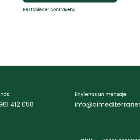
Restablecer contraseña
enos
Envíenos un mensaje
961 412 050
info@dimediterrane