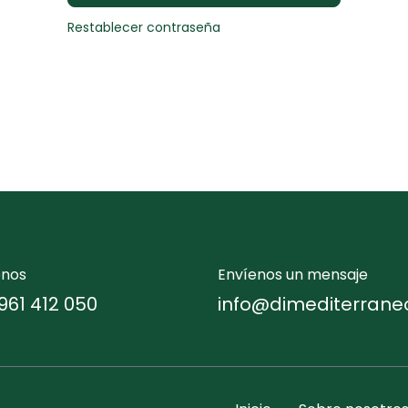
Restablecer contraseña
enos
Envíenos un mensaje
961 412 050
info@dimediterrane