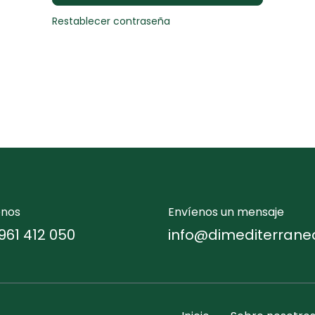
Restablecer contraseña
enos
Envíenos un mensaje
961 412 050
info@dimediterrane