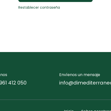
Restablecer contraseña
enos
Envíenos un mensaje
961 412 050
info@dimediterrane