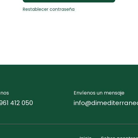
Restablecer contraseña
enos
Envíenos un mensaje
961 412 050
info@dimediterrane