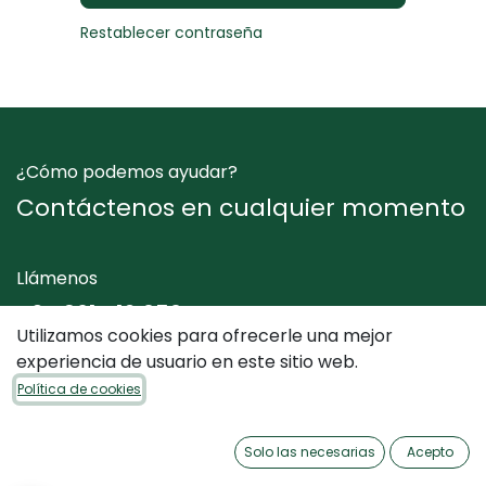
Restablecer contraseña
¿Cómo podemos ayudar?
Contáctenos en cualquier momento
Llámenos
+34 961 412 050
Utilizamos cookies para ofrecerle una mejor
experiencia de usuario en este sitio web.
Envíenos un mensaje
Política de cookies
info@dimediterraneo.es
Solo las necesarias
Acepto