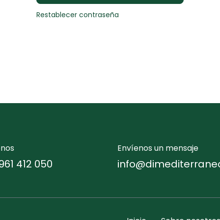
Restablecer contraseña
enos
Envíenos un mensaje
961 412 050
info@dimediterrane