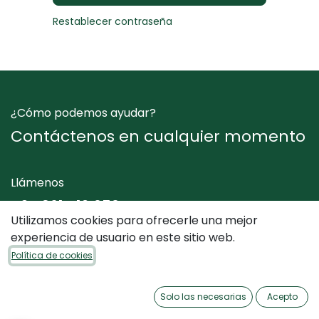
Restablecer contraseña
¿Cómo podemos ayudar?
Contáctenos en cualquier momento
Llámenos
+34 961 412 050
Utilizamos cookies para ofrecerle una mejor
experiencia de usuario en este sitio web.
Envíenos un mensaje
Política de cookies
info@dimediterraneo.es
Solo las necesarias
Acepto