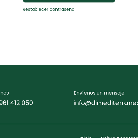
Restablecer contraseña
enos
Envíenos un mensaje
961 412 050
info@dimediterrane