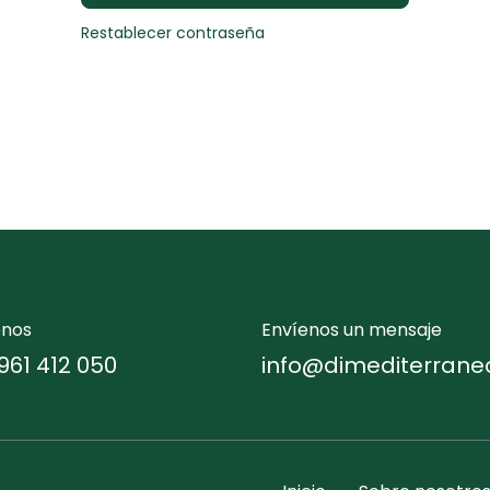
Restablecer contraseña
enos
Envíenos un mensaje
961 412 050
info@dimediterrane