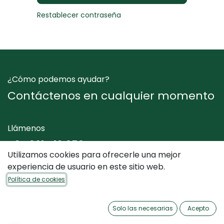
Restablecer contraseña
¿Cómo podemos ayudar?
Contáctenos en cualquier momento
Llámenos
+34 961 412 050
Utilizamos cookies para ofrecerle una mejor
experiencia de usuario en este sitio web.
Envíenos un mensaje
Política de cookies
info@dimediterraneo.es
Solo las necesarias
Acepto