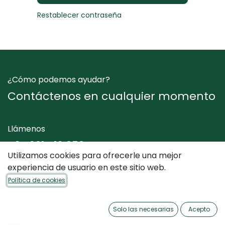
Restablecer contraseña
¿Cómo podemos ayudar?
Contáctenos en cualquier momento
Llámenos
+34 961 412 050
Utilizamos cookies para ofrecerle una mejor
experiencia de usuario en este sitio web.
Envíenos un mensaje
Política de cookies
info@dimediterraneo.es
Solo las necesarias
Acepto