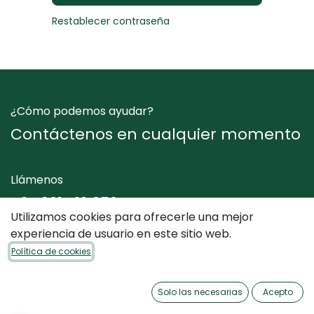
Restablecer contraseña
¿Cómo podemos ayudar?
Contáctenos en cualquier momento
Llámenos
+34 961 412 050
Utilizamos cookies para ofrecerle una mejor
experiencia de usuario en este sitio web.
Envíenos un mensaje
Política de cookies
info@dimediterraneo.es
Solo las necesarias
Acepto