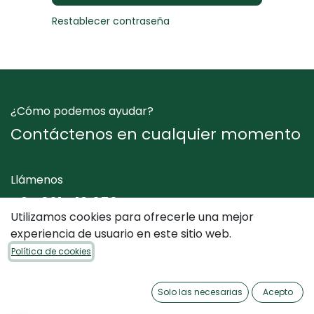
Restablecer contraseña
¿Cómo podemos ayudar?
Contáctenos en cualquier momento
Llámenos
+34 961 412 050
Utilizamos cookies para ofrecerle una mejor
experiencia de usuario en este sitio web.
Envíenos un mensaje
Política de cookies
info@dimediterraneo.es
Solo las necesarias
Acepto