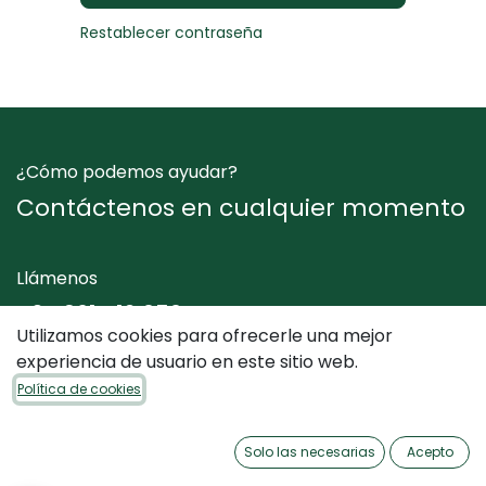
Restablecer contraseña
¿Cómo podemos ayudar?
Contáctenos en cualquier momento
Llámenos
+34 961 412 050
Utilizamos cookies para ofrecerle una mejor
experiencia de usuario en este sitio web.
Envíenos un mensaje
Política de cookies
info@dimediterraneo.es
Solo las necesarias
Acepto