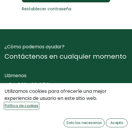
Restablecer contraseña
¿Cómo podemos ayudar?
Contáctenos en cualquier momento
Llámenos
+34 961 412 050
Utilizamos cookies para ofrecerle una mejor
experiencia de usuario en este sitio web.
Envíenos un mensaje
Política de cookies
info@dimediterraneo.es
Solo las necesarias
Acepto