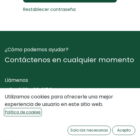
Restablecer contraseña
¿Cómo podemos ayudar?
Contáctenos en cualquier momento
Llámenos
+34 961 412 050
Utilizamos cookies para ofrecerle una mejor
experiencia de usuario en este sitio web.
Envíenos un mensaje
Política de cookies
info@dimediterraneo.es
Solo las necesarias
Acepto