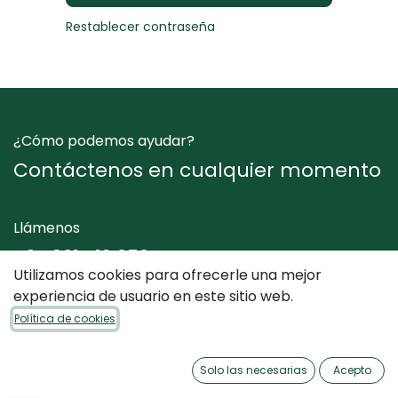
Restablecer contraseña
¿Cómo podemos ayudar?
Contáctenos en cualquier momento
Llámenos
+34 961 412 050
Utilizamos cookies para ofrecerle una mejor
experiencia de usuario en este sitio web.
Envíenos un mensaje
Política de cookies
info@dimediterraneo.es
Solo las necesarias
Acepto