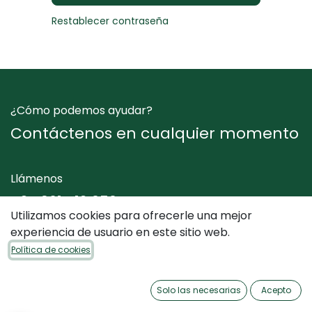
Restablecer contraseña
¿Cómo podemos ayudar?
Contáctenos en cualquier momento
Llámenos
+34 961 412 050
Utilizamos cookies para ofrecerle una mejor
experiencia de usuario en este sitio web.
Envíenos un mensaje
Política de cookies
info@dimediterraneo.es
Solo las necesarias
Acepto