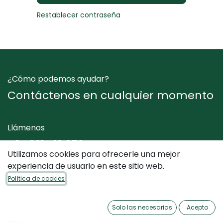
Restablecer contraseña
¿Cómo podemos ayudar?
Contáctenos en cualquier momento
Llámenos
+34 961 412 050
Utilizamos cookies para ofrecerle una mejor
experiencia de usuario en este sitio web.
Envíenos un mensaje
Política de cookies
info@dimediterraneo.es
Solo las necesarias
Acepto