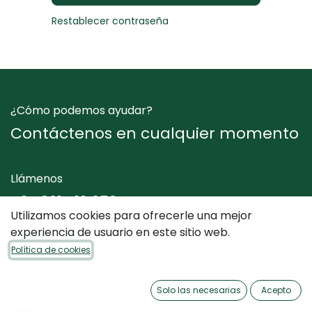
Restablecer contraseña
¿Cómo podemos ayudar?
Contáctenos en cualquier momento
Llámenos
+34 961 412 050
Utilizamos cookies para ofrecerle una mejor
experiencia de usuario en este sitio web.
Envíenos un mensaje
Política de cookies
info@dimediterraneo.es
Solo las necesarias
Acepto