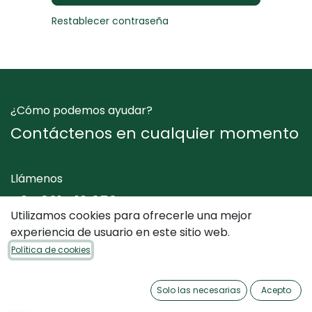
Restablecer contraseña
¿Cómo podemos ayudar?
Contáctenos en cualquier momento
Llámenos
+34 961 412 050
Utilizamos cookies para ofrecerle una mejor
experiencia de usuario en este sitio web.
Envíenos un mensaje
Política de cookies
info@dimediterraneo.es
Solo las necesarias
Acepto