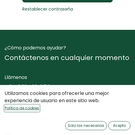
Restablecer contraseña
¿Cómo podemos ayudar?
Contáctenos en cualquier momento
Llámenos
+34 961 412 050
Utilizamos cookies para ofrecerle una mejor
experiencia de usuario en este sitio web.
Envíenos un mensaje
Política de cookies
info@dimediterraneo.es
Solo las necesarias
Acepto