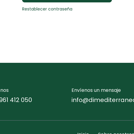
Restablecer contraseña
enos
Envíenos un mensaje
961 412 050
info@dimediterrane