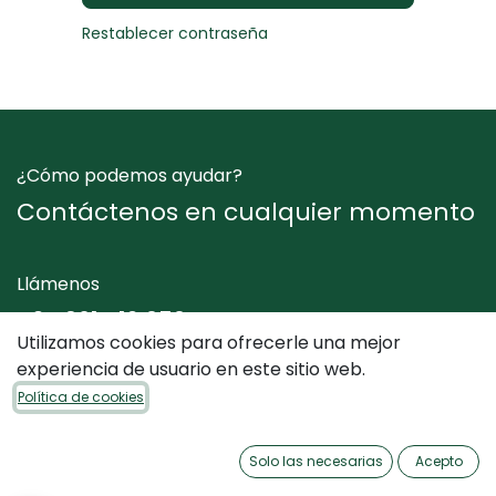
Restablecer contraseña
¿Cómo podemos ayudar?
Contáctenos en cualquier momento
Llámenos
+34 961 412 050
Utilizamos cookies para ofrecerle una mejor
experiencia de usuario en este sitio web.
Envíenos un mensaje
Política de cookies
info@dimediterraneo.es
Solo las necesarias
Acepto