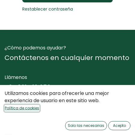
Restablecer contraseña
¿Cómo podemos ayudar?
Contáctenos en cualquier momento
Llámenos
+34 961 412 050
Utilizamos cookies para ofrecerle una mejor
experiencia de usuario en este sitio web.
Envíenos un mensaje
Política de cookies
info@dimediterraneo.es
Solo las necesarias
Acepto