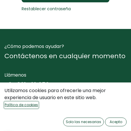
Restablecer contraseña
¿Cómo podemos ayudar?
Contáctenos en cualquier momento
Llámenos
+34 961 412 050
Utilizamos cookies para ofrecerle una mejor
experiencia de usuario en este sitio web.
Envíenos un mensaje
Política de cookies
info@dimediterraneo.es
Solo las necesarias
Acepto