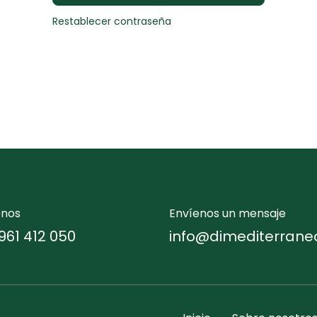
Restablecer contraseña
enos
Envíenos un mensaje
961 412 050
info@dimediterrane