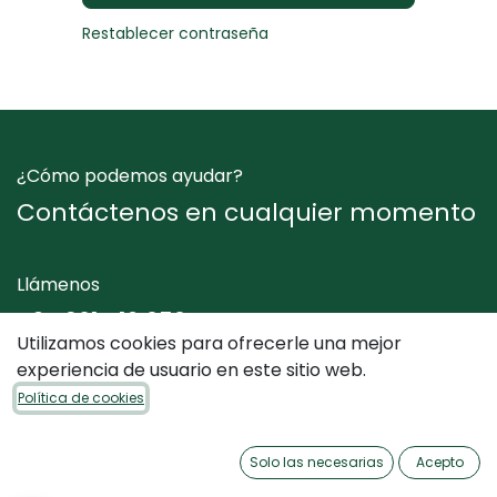
Restablecer contraseña
¿Cómo podemos ayudar?
Contáctenos en cualquier momento
Llámenos
+34 961 412 050
Utilizamos cookies para ofrecerle una mejor
experiencia de usuario en este sitio web.
Envíenos un mensaje
Política de cookies
info@dimediterraneo.es
Solo las necesarias
Acepto