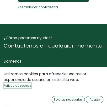
Restablecer contraseña
¿Cómo podemos ayudar?
Contáctenos en cualquier momento
Llámenos
+34 961 412 050
Utilizamos cookies para ofrecerle una mejor
experiencia de usuario en este sitio web.
Envíenos un mensaje
Política de cookies
info@dimediterraneo.es
Solo las necesarias
Acepto