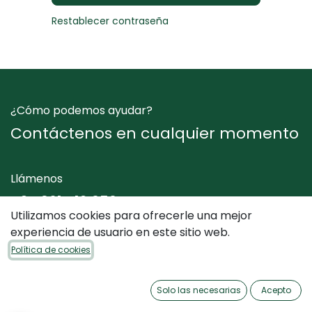
Restablecer contraseña
¿Cómo podemos ayudar?
Contáctenos en cualquier momento
Llámenos
+34 961 412 050
Utilizamos cookies para ofrecerle una mejor
experiencia de usuario en este sitio web.
Envíenos un mensaje
Política de cookies
info@dimediterraneo.es
Solo las necesarias
Acepto